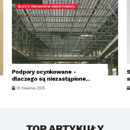
BLOG O ŚWIADOMYM INWESTOWANIU
Podpory ocynkowane -
dlaczego są niezastąpione...
s
16 Kwietnia 2026
TOP ARTYKUŁY