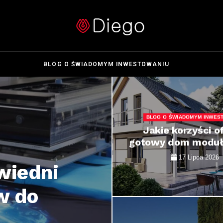
BLOG O ŚWIADOMYM INWESTOWANIU
BLOG O ŚWIADOMYM INWES
Jakie korzyści o
gotowy dom moduło
17 Lipca 2026
wiedni
w do