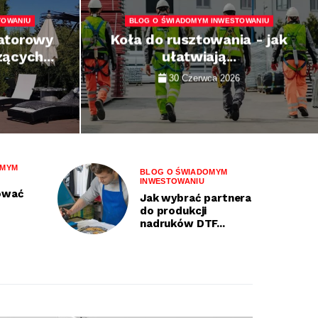
TOWANIU
BLOG O ŚWIADOMYM INWESTOWANIU
atorowy
Koła do rusztowania - jak
ących...
ułatwiają...
30 Czerwca 2026
OMYM
BLOG O ŚWIADOMYM
INWESTOWANIU
ować
Jak wybrać partnera
do produkcji
nadruków DTF...