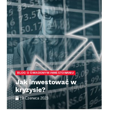
BLOG O ŚWIADOMYM INWESTOWANIU
BLO
Jak inwestować w
Dl
kryzysie?
in
19 Czerwca 2023
26