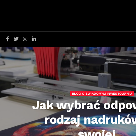
BLOG O ŚWIADOMYM INWESTOWANIU
Jak wybrać odpo
rodzaj nadrukó
swojej...