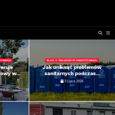
TOWANIU
BLOG O ŚWIADOMYM INWESTOWANIU
feruje
Jak uniknąć problemów
wy w...
sanitarnych podczas...
3 Lipca 2026