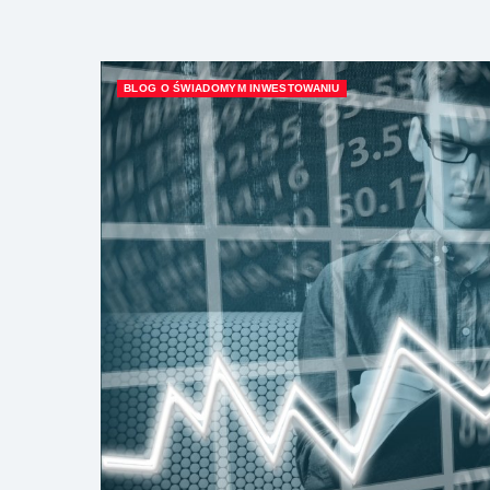
BLOG O ŚWIADOMYM INWESTOWANIU