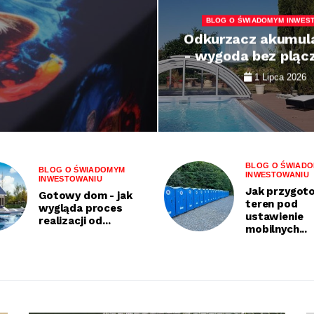
BLOG O ŚWIADOMYM INWES
Odkurzacz akumul
- wygoda bez plącz
1 Lipca 2026
BLOG O ŚWIAD
BLOG O ŚWIADOMYM
INWESTOWANIU
INWESTOWANIU
Jak przygot
Gotowy dom - jak
teren pod
wygląda proces
ustawienie
realizacji od...
mobilnych...