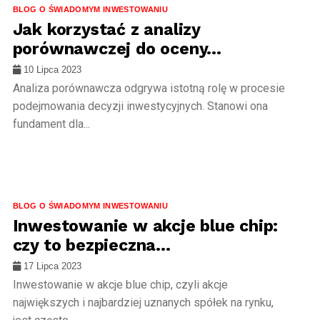
BLOG O ŚWIADOMYM INWESTOWANIU
Jak korzystać z analizy
porównawczej do oceny...
10 Lipca 2023
Analiza porównawcza odgrywa istotną rolę w procesie
podejmowania decyzji inwestycyjnych. Stanowi ona
fundament dla...
BLOG O ŚWIADOMYM INWESTOWANIU
Dlaczego warto
BLOG O ŚWIADOMYM INWESTOWANIU
inwestować w sektor...
Inwestowanie w akcje blue chip:
czy to bezpieczna...
26 Czerwca 2023
17 Lipca 2023
Inwestowanie w akcje blue chip, czyli akcje
największych i najbardziej uznanych spółek na rynku,